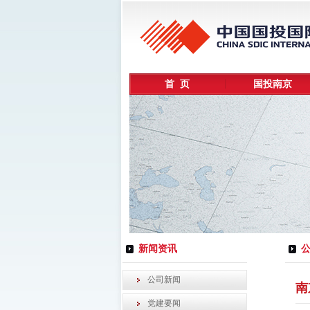
首 页
国投南京
新闻资讯
公司新闻
南
党建要闻