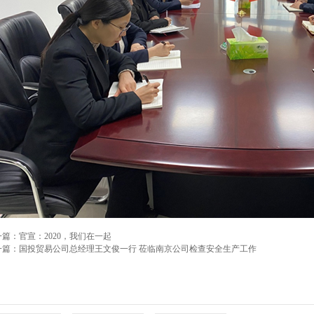
一篇：
官宣：2020，我们在一起
一篇：
国投贸易公司总经理王文俊一行 莅临南京公司检查安全生产工作