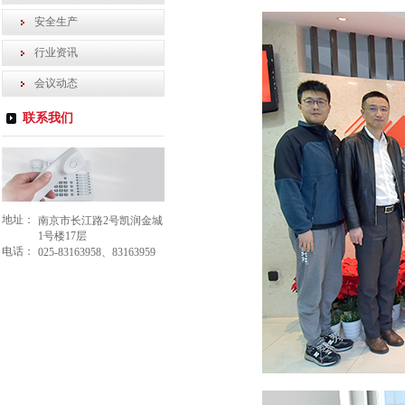
安全生产
行业资讯
会议动态
联系我们
地址：
南京市长江路2号凯润金城
1号楼17层
电话：
025-83163958、83163959