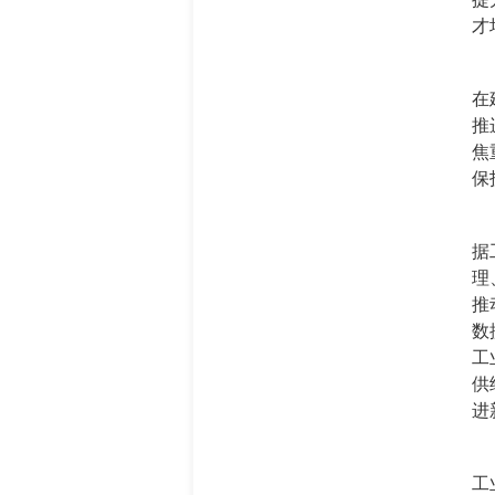
才
在
推
焦
保
据
理
推
数
工
供
进
工