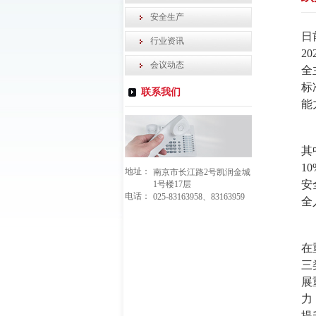
安全生产
日
行业资讯
2
会议动态
全
标
联系我们
能
其
1
地址：
南京市长江路2号凯润金城
安
1号楼17层
电话：
025-83163958、83163959
全
在
三
展
力
提