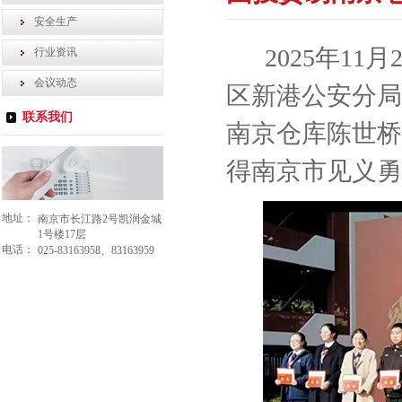
安全生产
2025年1
行业资讯
会议动态
区新港公安分局
联系我们
南京仓库陈世桥
得南京市见义勇
地址：
南京市长江路2号凯润金城
1号楼17层
电话：
025-83163958、83163959